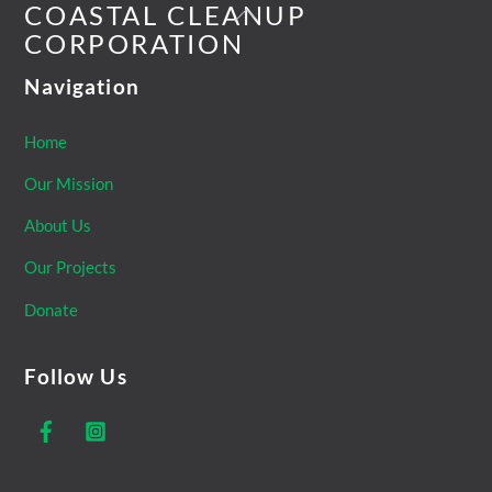
Back
COASTAL CLEANUP
To
CORPORATION
Top
Navigation
Home
Our Mission
About Us
Our Projects
Donate
Follow Us
Facebook
Instagram