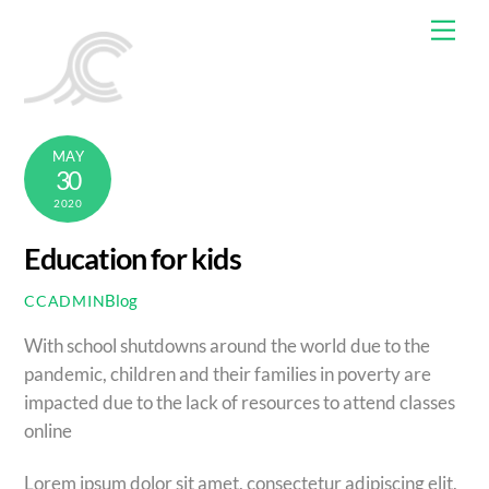
Skip
Men
to
content
MAY
30
2020
Education for kids
Blog
CCADMIN
With school shutdowns around the world due to the
pandemic, children and their families in poverty are
impacted due to the lack of resources to attend classes
online
Lorem ipsum dolor sit amet, consectetur adipiscing elit,